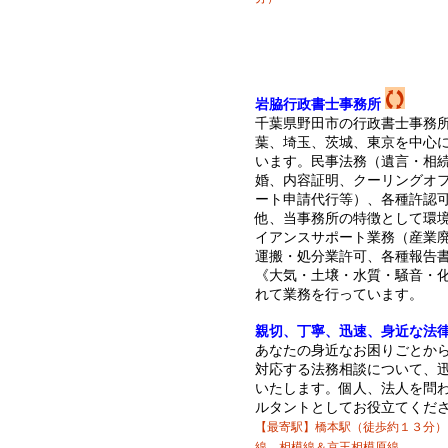
岩脇行政書士事務所
千葉県野田市の行政書士事務
葉、埼玉、茨城、東京を中心
います。民事法務（遺言・相
婚、内容証明、クーリングオ
ート申請代行等）、各種許認
他、当事務所の特徴として環
イアンスサポート業務（産業
運搬・処分業許可、各種報告
《大気・土壌・水質・騒音・化
れて業務を行っています。
親切、丁寧、迅速、身近な法
あなたの身近なお困りごとか
対応する法務相談について、
いたします。個人、法人を問
ルタントとしてお役立てくだ
【最寄駅】橋本駅（徒歩約１３分）
線、相模線＆京王相模原線