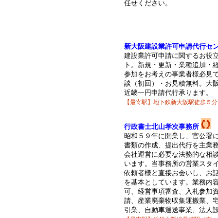
任せください。
新大阪建設業許可申請代行セ
建設業許可申請に関するお役
ト。新規・更新・業種追加・
参加をお考えの事業者様必見
談（初回）・お見積無料。大
近畿一円申請代行承ります。
【最寄駅】地下鉄新大阪駅徒歩５分
行政書士北山孝次事務所
昭和５９年に開業し、官公署
書類の作成、提出代行を主業
会社運営に必要な法務的な相
います。当事務所の営業スタ
依頼者様と直接お会いし、お
を基本としています。業務内
可、経営事項審査、入札参加
請、産業廃棄物収集運搬業、
引業、自動車運送事業、法人