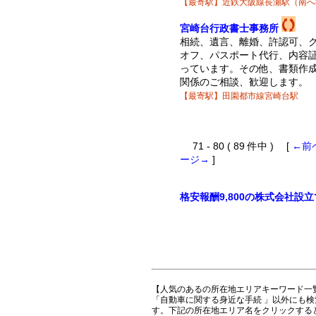
【最寄駅】近鉄大阪線長瀬駅（南へ
宮崎台行政書士事務所
相続、遺言、離婚、許認可、
オフ、パスポート代行、内容
っています。その他、書類作
関係のご相談、歓迎します。
【最寄駅】田園都市線宮崎台駅
71 - 80 ( 89 件中 ) [
←前
ージ→
]
格安報酬9,800の株式会社設
【人気のあるの所在地エリアキーワード一
「自動車に関する身近な手続 」以外にも
す。下記の所在地エリア名をクリックする