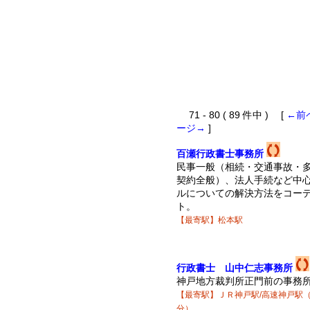
71 - 80 ( 89 件中 ) [
←前
ージ→
]
百瀬行政書士事務所
民事一般（相続・交通事故・
契約全般）、法人手続など中
ルについての解決方法をコー
ト。
【最寄駅】松本駅
行政書士 山中仁志事務所
神戸地方裁判所正門前の事務
【最寄駅】ＪＲ神戸駅/高速神戸駅
分）