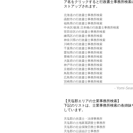
ア名をクリックすると行政書士事務所検索
ストアップされます。
北海道の行政書士事務所検索
函館市の行政書士事務所検索
福島県の行政書士事務所検索
中央区/銀座,日本橋の行政書士事務所検索
世田谷区の行政書士事務所検索
練馬区の行政書士事務所検索
神奈川県の行政書士事務所検索
川崎市の行政書士事務所検索
千葉県の行政書士事務所検索
愛知県の行政書士事務所検索
豊橋市の行政書士事務所検索
大阪府の行政書士事務所検索
神戸市の行政書士事務所検索
京都府の行政書士事務所検索
鳥取県の行政書士事務所検索
広島県の行政書士事務所検索
宮崎県の行政書士事務所検索
-
Yomi-Sear
【天塩郡エリアの士業事務所検索】
下記のリストは、士業事務所検索の各姉妹
しています。
天塩郡の弁護士・法律事務所
天塩郡の土地家屋調査士事務所
天塩郡の社会保険労務士事務所
天塩郡の公認会計士事務所