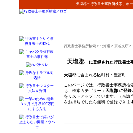
天塩郡
の
行政書士事務所検索
、ホー
行政書士事務所検索
>
北海道
>
宗谷支庁
>
天塩郡
に登録された行政書士
天塩郡
に含まれる区町村：豊富町
このページでは、行政書士事務所検索
ち、検索カテゴリー：
天塩郡 に登
をリストアップしています。（※該
をお持ちでしたら無料で登録できま