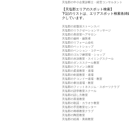
天塩郡の中小企業診断士・経営コンサルタント
【天塩郡エリアのスポット検索】
下記のリストは、エリアスポット検索各姉
クしています。
天塩郡の岩盤浴ストーンスパ
天塩郡のリラクゼーションマッサージ
天塩郡の美容室ヘアサロン
天塩郡の歯科・歯医者
天塩郡のリフォーム会社
天塩郡のペットショップ
天塩郡のペンション・コテージ
天塩郡のゴルフ練習場・ショップ
天塩郡の水泳教室・スイミングスクール
天塩郡のダンススクール教室
天塩郡のフラメンコ教室
天塩郡の柔道教室・道場
天塩郡の剣道教室・道場
天塩郡のテコンドー道場・教室
天塩郡の拳法道場・教室
天塩郡のフィットネスジム・スポーツクラブ
天塩郡の語学教室スクール
天塩郡の話し方教室
天塩郡の茶道教室
天塩郡の歌謡・カラオケ教室
天塩郡の手芸教室センター
天塩郡の将棋教室クラブ
天塩郡の陶芸教室
天塩郡の絵画・美術教室