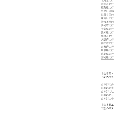
北海道の行
函館市の行
福島県の行
中央区/銀
世田谷区の
練馬区の行
神奈川県の
川崎市の行
千葉県の行
愛知県の行
豊橋市の行
大阪府の行
神戸市の行
京都府の行
鳥取県の行
広島県の行
宮崎県の行
【山本郡エ
下記のリス
山本郡の弁
山本郡の土
山本郡の社
山本郡の公
山本郡の中
【山本郡エ
下記のリス