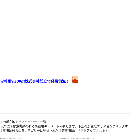
安報酬9,800の株式会社設立で経費節減！
るの所在地エリアキーワード一覧】
」以外にも検索実績のある所在地キーワードがあります。下記の所在地エリア名をクリックす
士事務所検索の各カテゴリーに登録された士業事務所がリストアップされます。