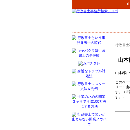
行政書士
山本
山本郡
に
このペー
リー：
山
す。（※
す。）