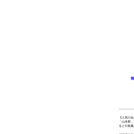
格
【人気のあ
「山本郡 
ると行政書