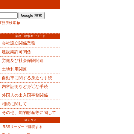
事務所検索.jp
業務・検索キーワード
会社設立関係業務
建設業許可関係
労働及び社会保険関連
土地利用関連
自動車に関する身近な手続
内容証明など身近な手続
外国人の出入国事務関係
相続に関して
その他、知的財産等に関して
ＭＥＮＵ
RSSリーダーで購読する