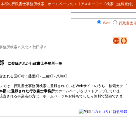
山本郡
の
行政書士事務所検索
、ホームページのエリア＆キーワード検索（無料登録）
Web
行政書士.
事務所検索
>
東北
>
秋田県
>
郡
に登録された行政書士事務所一覧
含まれる区町村：藤里町 - 三種町 - 八峰町
ジでは、行政書士事務所検索に登録されているWebサイトのうち、検索カテゴ
本郡 に登録された行政書士事務所
のホームページをリストアップしていま
該当される事業者の方は、ホームページをお持ちでしたら無料で登録できま
このカゴリに新規登録