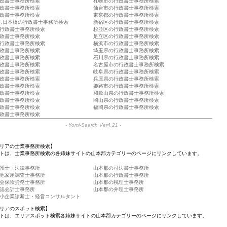
政書士事務所検索
札幌市の行政書士事務所検索
政書士事務所検索
仙台市の行政書士事務所検索
政書士事務所検索
東京都の行政書士事務所検索
座,日本橋の行政書士事務所検索
新宿区の行政書士事務所検索
行政書士事務所検索
杉並区の行政書士事務所検索
政書士事務所検索
足立区の行政書士事務所検索
行政書士事務所検索
横浜市の行政書士事務所検索
政書士事務所検索
埼玉県の行政書士事務所検索
政書士事務所検索
石川県の行政書士事務所検索
政書士事務所検索
名古屋市の行政書士事務所検索
政書士事務所検索
岐阜県の行政書士事務所検索
政書士事務所検索
兵庫県の行政書士事務所検索
政書士事務所検索
姫路市の行政書士事務所検索
政書士事務所検索
和歌山県の行政書士事務所検索
政書士事務所検索
岡山県の行政書士事務所検索
政書士事務所検索
福岡県の行政書士事務所検索
政書士事務所検索
-
Yomi-Search Ver4.21
-
リアの士業事務所検索】
トは、士業事務所検索の各姉妹サイトの山本郡カテゴリーのページにリンクしています。
護士・法律事務所
山本郡の司法書士事務所
地家屋調査士事務所
山本郡の行政書士事務所
会保険労務士事務所
山本郡の税理士事務所
認会計士事務所
山本郡の弁理士事務所
小企業診断士・経営コンサルタント
リアのスポット検索】
トは、エリアスポット検索各姉妹サイトの山本郡カテゴリーのページにリンクしています。