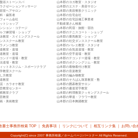
盤浴ストーンスパ
山本郡のヨガ教室・スタジオ
ラクゼーションマッサージ
山本郡のエステ・美容サロン
容室ヘアサロン
山本郡の美容整形クリニック
科・歯医者
山本郡の住宅会社
フォーム会社
山本郡の住宅設備工事業者
ットショップ
不動産屋さん検索
ンション・コテージ
山本郡の民宿・旅館・宿坊
ルフ練習場・ショップ
山本郡のテニスコート・ショップ
泳教室・スイミングスクール
山本郡の乗馬教室・ショップ
ンススクール教室
山本郡の社交ダンススクール教室
ラメンコ教室
山本郡のバレエ教室・スタジオ
道教室・道場
山本郡の合気道道場・教室
道教室・道場
山本郡の空手道場・教室
コンドー道場・教室
山本郡のテコンドー道場・教室
法道場・教室
山本郡のボクシングジム・教室
ィットネスジム・スポーツクラブ
山本郡の着物着付け教室
学教室スクール
山本郡の音楽教室
し方教室
山本郡の編み物教室
道教室
山本郡のそろばん珠算教室・塾
謡・カラオケ教室
山本郡の囲碁教室サロン
芸教室センター
山本郡の書道習字教室
棋教室クラブ
山本郡の料理教室クッキングスクール
芸教室
山本郡の華道・フラワー教室
画・美術教室
山本郡の日本舞踊教室
政書士事務所検索
TOP ｜
免責事項
｜
リンクについて
｜
相互リンク集
｜
お問い合
Copyright(C) since 2007
事務所検索／ホームページパートナー
All Rights Reserved.