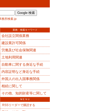
）
事務所検索.jp
業務・検索キーワード
会社設立関係業務
建設業許可関係
労働及び社会保険関連
土地利用関連
自動車に関する身近な手続
内容証明など身近な手続
外国人の出入国事務関係
相続に関して
その他、知的財産等に関して
ＭＥＮＵ
RSSリーダーで購読する