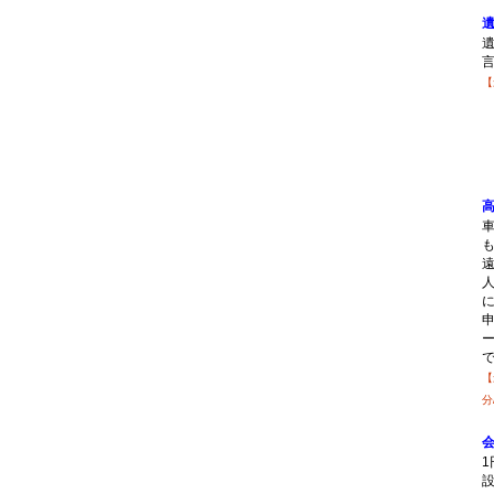
【
【
分