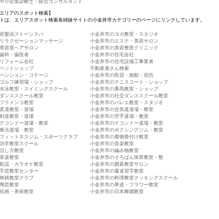
中小企業診断士・経営コンサルタント
エリアのスポット検索】
トは、エリアスポット検索各姉妹サイトの小金井市カテゴリーのページにリンクしています。
岩盤浴ストーンスパ
小金井市のヨガ教室・スタジオ
リラクゼーションマッサージ
小金井市のエステ・美容サロン
美容室ヘアサロン
小金井市の美容整形クリニック
歯科・歯医者
小金井市の住宅会社
リフォーム会社
小金井市の住宅設備工事業者
ペットショップ
不動産屋さん検索
ペンション・コテージ
小金井市の民宿・旅館・宿坊
ゴルフ練習場・ショップ
小金井市のテニスコート・ショップ
水泳教室・スイミングスクール
小金井市の乗馬教室・ショップ
ダンススクール教室
小金井市の社交ダンススクール教室
フラメンコ教室
小金井市のバレエ教室・スタジオ
柔道教室・道場
小金井市の合気道道場・教室
剣道教室・道場
小金井市の空手道場・教室
テコンドー道場・教室
小金井市のテコンドー道場・教室
拳法道場・教室
小金井市のボクシングジム・教室
フィットネスジム・スポーツクラブ
小金井市の着物着付け教室
語学教室スクール
小金井市の音楽教室
話し方教室
小金井市の編み物教室
茶道教室
小金井市のそろばん珠算教室・塾
歌謡・カラオケ教室
小金井市の囲碁教室サロン
手芸教室センター
小金井市の書道習字教室
将棋教室クラブ
小金井市の料理教室クッキングスクール
陶芸教室
小金井市の華道・フラワー教室
絵画・美術教室
小金井市の日本舞踊教室