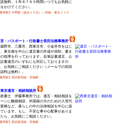
相談無料、１年８７６０時間いつでもお気軽に
声をかけてください。
最寄駅】中野駅（徒歩１０分）／JR線・東京メトロ
遺言・パスポート－行政書士長田法務事務所
武蔵野市、三鷹市、西東京市、小金井市をはじ
め、東京都を中心に遺言書の作成や添削、書き
方の指導を行っております。自筆証書遺言、公
正証書遺言のいずれにも対応しておりますの
で、お気軽にご相談ください（メールでの初回
相談料は無料）。
最寄駅】西武新宿線 田無駅
西東京遺言・相続相談所
行政書士 伊藤事務所では、遺言・相続相談を
メーンに離婚相談、外国籍の方のための入管代
行業務など、暮らしの中の法律相談を中心に扱
っています。もし、不安な事や心配事がありま
したら、お気軽にご相談ください。
最寄駅】西武新宿線 田無駅