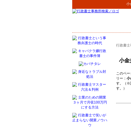
小
行政書士
小金
このペー
リー：
小
す。（※
す。）