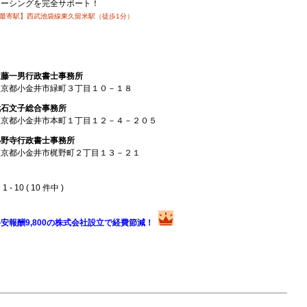
ソーシングを完全サポート！
最寄駅】西武池袋線東久留米駅（徒歩1分）
近藤一男行政書士事務所
東京都小金井市緑町３丁目１０－１８
武石文子総合事務所
東京都小金井市本町１丁目１２－４－２０５
小野寺行政書士事務所
東京都小金井市梶野町２丁目１３－２１
 - 10 ( 10 件中 )
安報酬9,800の株式会社設立で経費節減！