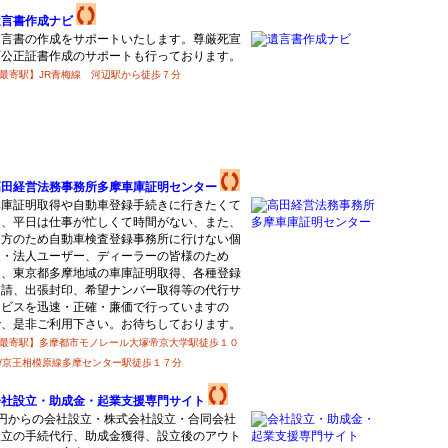
遺言書作成ナビ
遺言書の作成をサポートいたします。尊厳死宣
言公正証書作成のサポートも行っております。
最寄駅】JR青梅線 河辺駅から徒歩７分
高田経営法務事務所多摩車庫証明センター
車庫証明取得や自動車登録手続きに行きたくて
も、平日は仕事が忙しくて時間がない、また、
遠方のため自動車検査登録事務所に行けない個
人・法人ユーザー、ディーラーの皆様のため
に、東京都多摩地域の車庫証明取得、各種登録
申請、出張封印、希望ナンバー取得等の代行サ
ービスを迅速・正確・廉価で行っていますの
で、是非ご利用下さい。お待ちしております。
最寄駅】多摩都市モノレール大塚帝京大学駅徒歩１０
/京王相模原線多摩センター駅徒歩１７分
会社設立・助成金・起業支援専門サイト
1円からの会社設立・株式会社設立・合同会社
設立の手続代行、助成金獲得、設立後のアウト