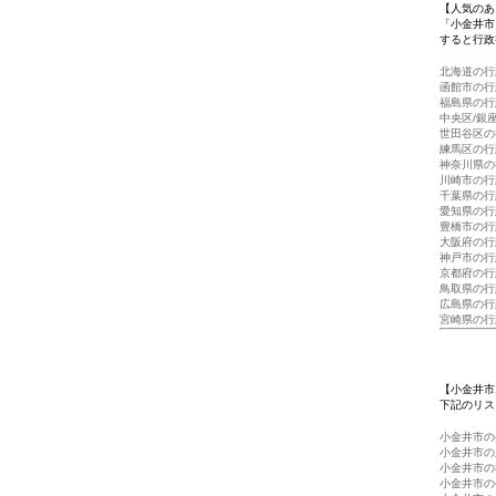
【人気のあ
「小金井市
すると行政
北海道の行
函館市の行
福島県の行
中央区/銀
世田谷区の
練馬区の行
神奈川県の
川崎市の行
千葉県の行
愛知県の行
豊橋市の行
大阪府の行
神戸市の行
京都府の行
鳥取県の行
広島県の行
宮崎県の行
【小金井市
下記のリス
小金井市の
小金井市の
小金井市の
小金井市の