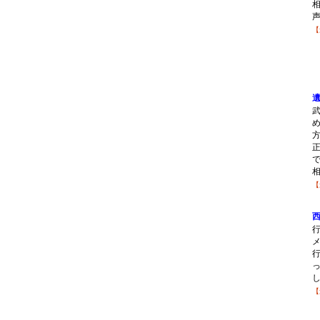
【
【
【