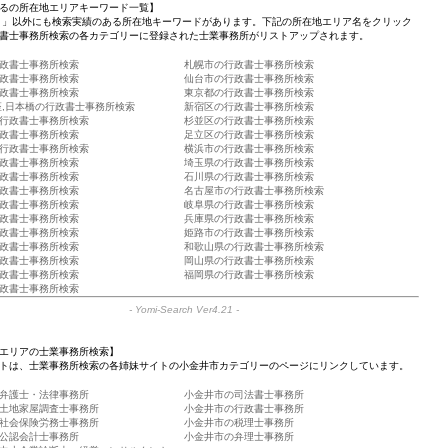
るの所在地エリアキーワード一覧】
 」以外にも検索実績のある所在地キーワードがあります。下記の所在地エリア名をクリック
書士事務所検索の各カテゴリーに登録された士業事務所がリストアップされます。
政書士事務所検索
札幌市の行政書士事務所検索
政書士事務所検索
仙台市の行政書士事務所検索
政書士事務所検索
東京都の行政書士事務所検索
座,日本橋の行政書士事務所検索
新宿区の行政書士事務所検索
行政書士事務所検索
杉並区の行政書士事務所検索
政書士事務所検索
足立区の行政書士事務所検索
行政書士事務所検索
横浜市の行政書士事務所検索
政書士事務所検索
埼玉県の行政書士事務所検索
政書士事務所検索
石川県の行政書士事務所検索
政書士事務所検索
名古屋市の行政書士事務所検索
政書士事務所検索
岐阜県の行政書士事務所検索
政書士事務所検索
兵庫県の行政書士事務所検索
政書士事務所検索
姫路市の行政書士事務所検索
政書士事務所検索
和歌山県の行政書士事務所検索
政書士事務所検索
岡山県の行政書士事務所検索
政書士事務所検索
福岡県の行政書士事務所検索
政書士事務所検索
-
Yomi-Search Ver4.21
-
エリアの士業事務所検索】
トは、士業事務所検索の各姉妹サイトの小金井市カテゴリーのページにリンクしています。
弁護士・法律事務所
小金井市の司法書士事務所
土地家屋調査士事務所
小金井市の行政書士事務所
社会保険労務士事務所
小金井市の税理士事務所
公認会計士事務所
小金井市の弁理士事務所