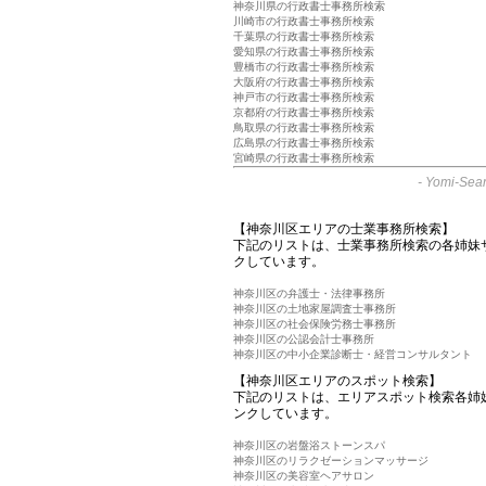
神奈川県の行政書士事務所検索
川崎市の行政書士事務所検索
千葉県の行政書士事務所検索
愛知県の行政書士事務所検索
豊橋市の行政書士事務所検索
大阪府の行政書士事務所検索
神戸市の行政書士事務所検索
京都府の行政書士事務所検索
鳥取県の行政書士事務所検索
広島県の行政書士事務所検索
宮崎県の行政書士事務所検索
-
Yomi-Sear
【神奈川区エリアの士業事務所検索】
下記のリストは、士業事務所検索の各姉妹
クしています。
神奈川区の弁護士・法律事務所
神奈川区の土地家屋調査士事務所
神奈川区の社会保険労務士事務所
神奈川区の公認会計士事務所
神奈川区の中小企業診断士・経営コンサルタント
【神奈川区エリアのスポット検索】
下記のリストは、エリアスポット検索各姉
ンクしています。
神奈川区の岩盤浴ストーンスパ
神奈川区のリラクゼーションマッサージ
神奈川区の美容室ヘアサロン