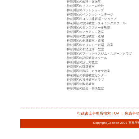
神奈川区の歯科・歯医者
神奈川区のリフォーム会社
神奈川区のペットショップ
神奈川区のペンション・コテージ
神奈川区のゴルフ練習場・ショップ
神奈川区の水泳教室・スイミングスクール
神奈川区のダンススクール教室
神奈川区のフラメンコ教室
神奈川区の柔道教室・道場
神奈川区の剣道教室・道場
神奈川区のテコンドー道場・教室
神奈川区の拳法道場・教室
神奈川区のフィットネスジム・スポーツクラブ
神奈川区の語学教室スクール
神奈川区の話し方教室
神奈川区の茶道教室
神奈川区の歌謡・カラオケ教室
神奈川区の手芸教室センター
神奈川区の将棋教室クラブ
神奈川区の陶芸教室
神奈川区の絵画・美術教室
行政書士事務所検索
TOP ｜
免責事
Copyright(C) since 2007
事務所