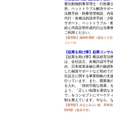
愛玩動物飼養管理士・行政書
所。ペットトラブル解決サポ
法務手続・飼養管理相談、内
代行・各種法的請求手続・少
サポート。ペットトラブル・
続と内容証明作成代行は当事
ご利用ください。
【最寄駅】湘南町屋駅（徒歩１５分
ノレール
【起業を助け隊】起業コンサ
【起業を助け隊】横浜経営法
は、会社設立、各種許認可手
め、日本政策金融公庫の融資
した融資サポートなど初めて
社設立に関する事業戦略の支
行っています。また、開業後
を入れ、「持続可能な発展」
よう、「正しい知識を適切な
で」をコンセプトにマーケテ
制も整えています。今なら、
【最寄駅】みなとみらい線 馬車道
関内駅（徒歩８分）