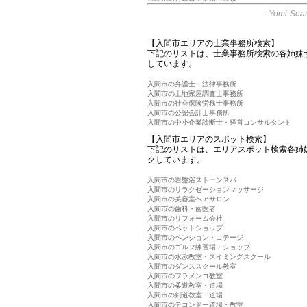
-
Yomi-Sear
【入間市エリアの士業事務所検索】
下記のリストは、士業事務所検索の各姉妹
しています。
入間市の弁護士・法律事務所
入間市の土地家屋調査士事務所
入間市の社会保険労務士事務所
入間市の公認会計士事務所
入間市の中小企業診断士・経営コンサルタント
【入間市エリアのスポット検索】
下記のリストは、エリアスポット検索各姉
クしています。
入間市の岩盤浴ストーンスパ
入間市のリラクゼーションマッサージ
入間市の美容室ヘアサロン
入間市の歯科・歯医者
入間市のリフォーム会社
入間市のペットショップ
入間市のペンション・コテージ
入間市のゴルフ練習場・ショップ
入間市の水泳教室・スイミングスクール
入間市のダンススクール教室
入間市のフラメンコ教室
入間市の柔道教室・道場
入間市の剣道教室・道場
入間市のテコンドー道場・教室