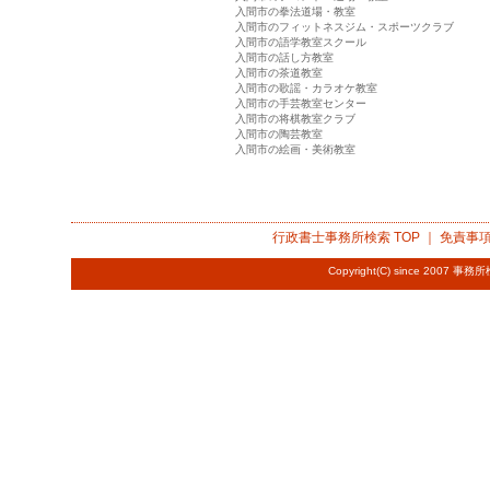
入間市の拳法道場・教室
入間市のフィットネスジム・スポーツクラブ
入間市の語学教室スクール
入間市の話し方教室
入間市の茶道教室
入間市の歌謡・カラオケ教室
入間市の手芸教室センター
入間市の将棋教室クラブ
入間市の陶芸教室
入間市の絵画・美術教室
行政書士事務所検索
TOP ｜
免責事
Copyright(C) since 2007
事務所