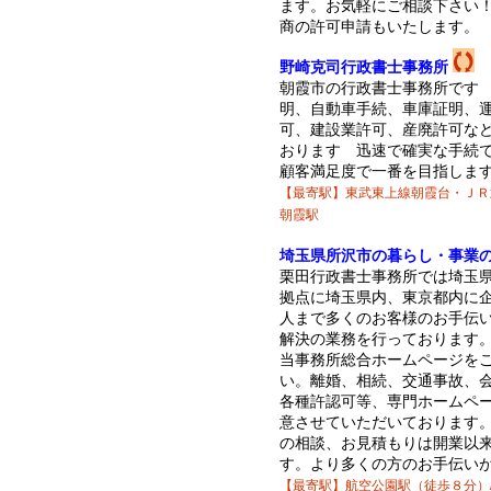
ます。お気軽にご相談下さい
商の許可申請もいたします。
野崎克司行政書士事務所
朝霞市の行政書士事務所です
明、自動車手続、車庫証明、
可、建設業許可、産廃許可な
おります 迅速で確実な手続
顧客満足度で一番を目指しま
【最寄駅】東武東上線朝霞台・ＪＲ
朝霞駅
埼玉県所沢市の暮らし・事業
栗田行政書士事務所では埼玉
拠点に埼玉県内、東京都内に
人まで多くのお客様のお手伝
解決の業務を行っております
当事務所総合ホームページを
い。離婚、相続、交通事故、
各種許認可等、専門ホームペ
意させていただいております
の相談、お見積もりは開業以
す。より多くの方のお手伝い
【最寄駅】航空公園駅（徒歩８分）