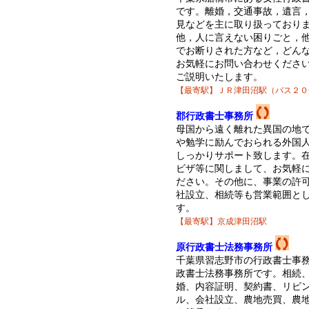
です。離婚，交通事故，遺言
見などを主に取り扱っており
他，人に言えない困りごと，
でお断りされた方など，どん
お気軽にお問い合わせくださ
ご説明いたします。
【最寄駅】ＪＲ津田沼駅（バス２０
郡行政書士事務所
母国から遠く離れた異国の地
や勉学に励んでおられる外国
しっかりサポート致します。
ビザ等に関しまして、お気軽
ださい。その他に、事業の許
社設立、相続等も営業範囲と
す。
【最寄駅】京成津田沼駅
原行政書士法務事務所
千葉県習志野市の行政書士事務
政書士法務事務所です。相続
婚、内容証明、契約書、リビ
ル、会社設立、農地売買、農