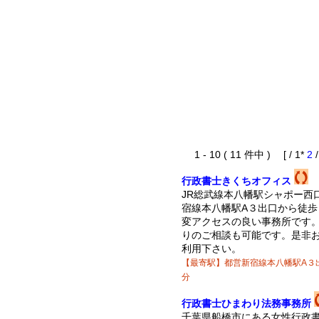
1 - 10 ( 11 件中 ) [ / 1*
2
行政書士きくちオフィス
JR総武線本八幡駅シャポー西
宿線本八幡駅A３出口から徒歩
変アクセスの良い事務所です
りのご相談も可能です。是非
利用下さい。
【最寄駅】都営新宿線本八幡駅A３
分
行政書士ひまわり法務事務所
千葉県船橋市にある女性行政