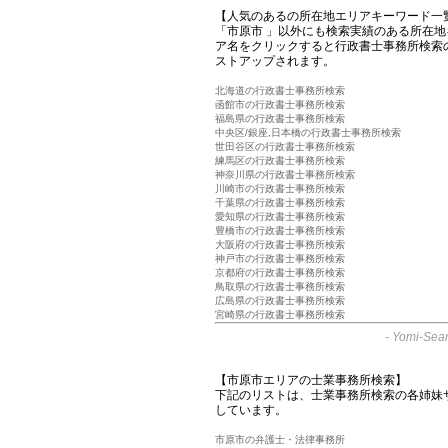
【人気のあるの所在地エリアキーワード一
「市原市 」以外にも検索実績のある所在
ア名をクリックすると行政書士事務所検索
ストアップされます。
北海道の行政書士事務所検索
函館市の行政書士事務所検索
福島県の行政書士事務所検索
中央区/銀座,日本橋の行政書士事務所検索
世田谷区の行政書士事務所検索
練馬区の行政書士事務所検索
神奈川県の行政書士事務所検索
川崎市の行政書士事務所検索
千葉県の行政書士事務所検索
愛知県の行政書士事務所検索
豊橋市の行政書士事務所検索
大阪府の行政書士事務所検索
神戸市の行政書士事務所検索
京都府の行政書士事務所検索
鳥取県の行政書士事務所検索
広島県の行政書士事務所検索
宮崎県の行政書士事務所検索
-
Yomi-Sear
【市原市エリアの士業事務所検索】
下記のリストは、士業事務所検索の各姉妹
しています。
市原市の弁護士・法律事務所