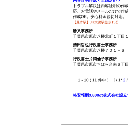
内容証明作成＜全国対応＞
トラブル解決は内容証明の作
応。お電話やメールだけで作
作成OK。安心料金親切対応。
【最寄駅】JR大網駅徒歩15分
勝又事務所
千葉県市原市八幡北町１丁目
清田哲也行政書士事務所
千葉県市原市八幡７０１－６
行政書士片岡倫子事務所
千葉県市原市ちはら台南６丁
1 - 10 ( 11 件中 ) [ / 1*
2
格安報酬9,800の株式会社設