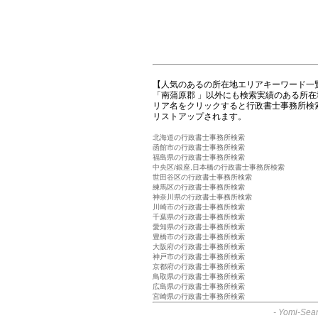
【人気のあるの所在地エリアキーワード一
「南蒲原郡 」以外にも検索実績のある所
リア名をクリックすると行政書士事務所検
リストアップされます。
北海道の行政書士事務所検索
函館市の行政書士事務所検索
福島県の行政書士事務所検索
中央区/銀座,日本橋の行政書士事務所検索
世田谷区の行政書士事務所検索
練馬区の行政書士事務所検索
神奈川県の行政書士事務所検索
川崎市の行政書士事務所検索
千葉県の行政書士事務所検索
愛知県の行政書士事務所検索
豊橋市の行政書士事務所検索
大阪府の行政書士事務所検索
神戸市の行政書士事務所検索
京都府の行政書士事務所検索
鳥取県の行政書士事務所検索
広島県の行政書士事務所検索
宮崎県の行政書士事務所検索
-
Yomi-Sear