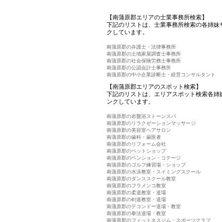
【南蒲原郡エリアの士業事務所検索】
下記のリストは、士業事務所検索の各姉妹
クしています。
南蒲原郡の弁護士・法律事務所
南蒲原郡の土地家屋調査士事務所
南蒲原郡の社会保険労務士事務所
南蒲原郡の公認会計士事務所
南蒲原郡の中小企業診断士・経営コンサルタント
【南蒲原郡エリアのスポット検索】
下記のリストは、エリアスポット検索各姉
ンクしています。
南蒲原郡の岩盤浴ストーンスパ
南蒲原郡のリラクゼーションマッサージ
南蒲原郡の美容室ヘアサロン
南蒲原郡の歯科・歯医者
南蒲原郡のリフォーム会社
南蒲原郡のペットショップ
南蒲原郡のペンション・コテージ
南蒲原郡のゴルフ練習場・ショップ
南蒲原郡の水泳教室・スイミングスクール
南蒲原郡のダンススクール教室
南蒲原郡のフラメンコ教室
南蒲原郡の柔道教室・道場
南蒲原郡の剣道教室・道場
南蒲原郡のテコンドー道場・教室
南蒲原郡の拳法道場・教室
南蒲原郡のフィットネスジム・スポーツクラブ