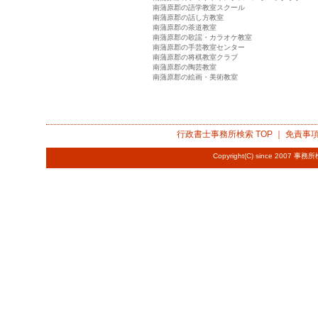
南蒲原郡の語学教室スクール
南蒲原郡の話し方教室
南蒲原郡の茶道教室
南蒲原郡の歌謡・カラオケ教室
南蒲原郡の手芸教室センター
南蒲原郡の将棋教室クラブ
南蒲原郡の陶芸教室
南蒲原郡の絵画・美術教室
行政書士事務所検索
TOP ｜
免責事
Copyright(C) since 2007
事務所