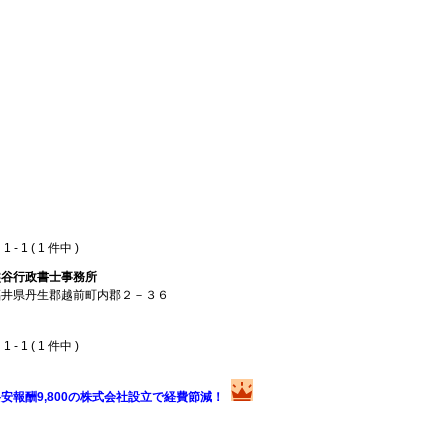
 - 1 ( 1 件中 )
熊谷行政書士事務所
福井県丹生郡越前町内郡２－３６
 - 1 ( 1 件中 )
安報酬9,800の株式会社設立で経費節減！