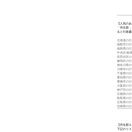
【人気のあ
「丹生郡 
ると行政書
北海道の行
函館市の行
福島県の行
中央区/銀
世田谷区の
練馬区の行
神奈川県の
川崎市の行
千葉県の行
愛知県の行
豊橋市の行
大阪府の行
神戸市の行
京都府の行
鳥取県の行
広島県の行
宮崎県の行
【丹生郡エ
下記のリス