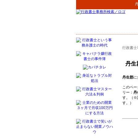
行政書士
丹生
丹生郡
に
このペー
リー：
丹
す。（※
す。）