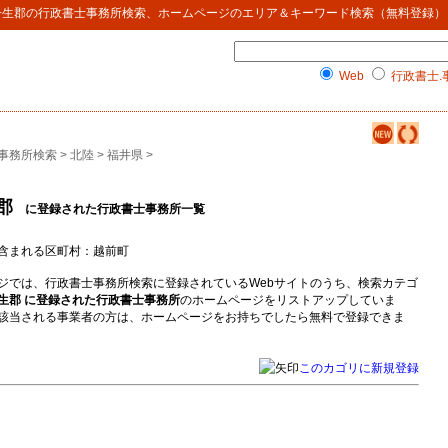
丹生郡
の
行政書士事務所検索
、ホームページのエリア＆キーワード検索（無料登録）
Web
行政書士.
事務所検索
>
北陸
>
福井県
>
郡
に登録された行政書士事務所一覧
含まれる区町村：越前町
ジでは、行政書士事務所検索に登録されているWebサイトのうち、検索カテゴ
生郡 に登録された行政書士事務所
のホームページをリストアップしていま
該当される事業者の方は、ホームページをお持ちでしたら無料で登録できま
このカゴリに新規登録