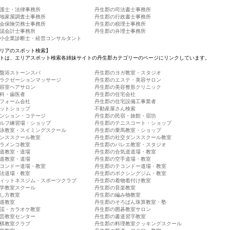
護士・法律事務所
丹生郡の司法書士事務所
地家屋調査士事務所
丹生郡の行政書士事務所
会保険労務士事務所
丹生郡の税理士事務所
認会計士事務所
丹生郡の弁理士事務所
小企業診断士・経営コンサルタント
リアのスポット検索】
トは、エリアスポット検索各姉妹サイトの丹生郡カテゴリーのページにリンクしています。
盤浴ストーンスパ
丹生郡のヨガ教室・スタジオ
ラクゼーションマッサージ
丹生郡のエステ・美容サロン
容室ヘアサロン
丹生郡の美容整形クリニック
科・歯医者
丹生郡の住宅会社
フォーム会社
丹生郡の住宅設備工事業者
ットショップ
不動産屋さん検索
ンション・コテージ
丹生郡の民宿・旅館・宿坊
ルフ練習場・ショップ
丹生郡のテニスコート・ショップ
泳教室・スイミングスクール
丹生郡の乗馬教室・ショップ
ンススクール教室
丹生郡の社交ダンススクール教室
ラメンコ教室
丹生郡のバレエ教室・スタジオ
道教室・道場
丹生郡の合気道道場・教室
道教室・道場
丹生郡の空手道場・教室
コンドー道場・教室
丹生郡のテコンドー道場・教室
法道場・教室
丹生郡のボクシングジム・教室
ィットネスジム・スポーツクラブ
丹生郡の着物着付け教室
学教室スクール
丹生郡の音楽教室
し方教室
丹生郡の編み物教室
道教室
丹生郡のそろばん珠算教室・塾
謡・カラオケ教室
丹生郡の囲碁教室サロン
芸教室センター
丹生郡の書道習字教室
棋教室クラブ
丹生郡の料理教室クッキングスクール