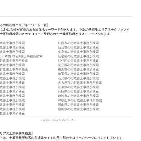
るの所在地エリアキーワード一覧】
」以外にも検索実績のある所在地キーワードがあります。下記の所在地エリア名をクリックす
士事務所検索の各カテゴリーに登録された士業事務所がリストアップされます。
政書士事務所検索
札幌市の行政書士事務所検索
政書士事務所検索
仙台市の行政書士事務所検索
政書士事務所検索
東京都の行政書士事務所検索
座,日本橋の行政書士事務所検索
新宿区の行政書士事務所検索
行政書士事務所検索
杉並区の行政書士事務所検索
政書士事務所検索
足立区の行政書士事務所検索
行政書士事務所検索
横浜市の行政書士事務所検索
政書士事務所検索
埼玉県の行政書士事務所検索
政書士事務所検索
石川県の行政書士事務所検索
政書士事務所検索
名古屋市の行政書士事務所検索
政書士事務所検索
岐阜県の行政書士事務所検索
政書士事務所検索
兵庫県の行政書士事務所検索
政書士事務所検索
姫路市の行政書士事務所検索
政書士事務所検索
和歌山県の行政書士事務所検索
政書士事務所検索
岡山県の行政書士事務所検索
政書士事務所検索
福岡県の行政書士事務所検索
政書士事務所検索
-
Yomi-Search Ver4.21
-
リアの士業事務所検索】
トは、士業事務所検索の各姉妹サイトの丹生郡カテゴリーのページにリンクしています。