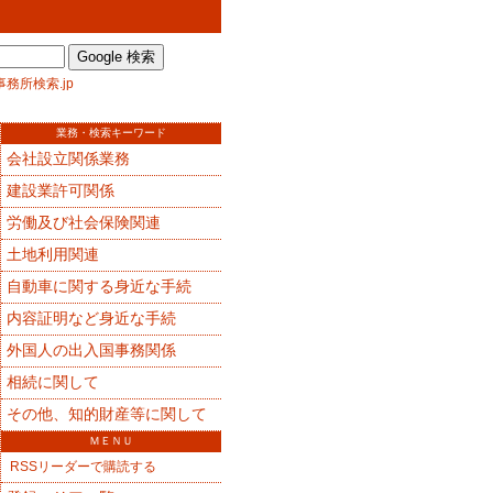
事務所検索.jp
業務・検索キーワード
会社設立関係業務
建設業許可関係
労働及び社会保険関連
土地利用関連
自動車に関する身近な手続
内容証明など身近な手続
外国人の出入国事務関係
相続に関して
その他、知的財産等に関して
ＭＥＮＵ
RSSリーダーで購読する