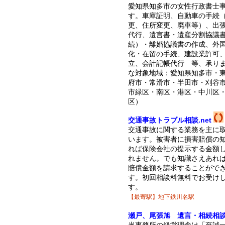
愛知県知多市の女性行政書士
す。車庫証明、自動車の手続
更、住所変更、廃車等）、出
代行、遺言書・遺産分割協議
続）・離婚協議書の作成、外
化・在留の手続、建設業許可
立、会計記帳代行 等、承り
な対象地域：愛知県知多市・
府市・常滑市・半田市・刈谷
市緑区・南区・港区・中川区
区）
交通事故トラブル相談.net
交通事故に関する業務を主に
います。被害者に損害賠償の
れば保険会社の提示する金額
れません。でも知識さえあれ
賠償金額を請求することがで
す。初回相談料無料でお受け
す。
【最寄駅】地下鉄川名駅
瀬戸、尾張旭 遺言・相続相