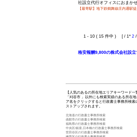
社設立代行オフィスにおまか
【最寄駅】地下鉄鶴舞線庄内通駅徒
1 - 10 ( 15 件中 ) [ / 1*
2
格安報酬9,800の株式会社設
【人気のあるの所在地エリアキーワード一
「刈谷市 」以外にも検索実績のある所在
ア名をクリックすると行政書士事務所検索
ストアップされます。
北海道の行政書士事務所検索
函館市の行政書士事務所検索
福島県の行政書士事務所検索
中央区/銀座,日本橋の行政書士事務所検索
世田谷区の行政書士事務所検索
練馬区の行政書士事務所検索