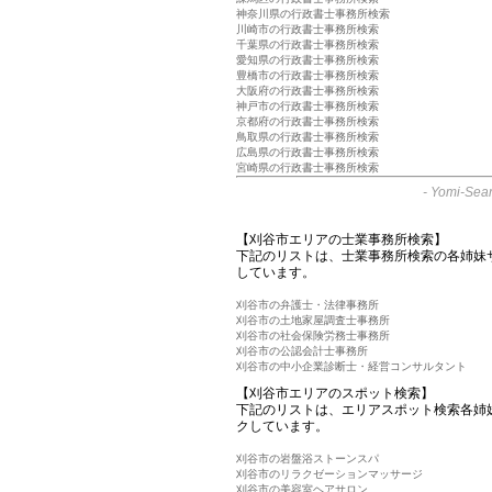
神奈川県の行政書士事務所検索
川崎市の行政書士事務所検索
千葉県の行政書士事務所検索
愛知県の行政書士事務所検索
豊橋市の行政書士事務所検索
大阪府の行政書士事務所検索
神戸市の行政書士事務所検索
京都府の行政書士事務所検索
鳥取県の行政書士事務所検索
広島県の行政書士事務所検索
宮崎県の行政書士事務所検索
-
Yomi-Sear
【刈谷市エリアの士業事務所検索】
下記のリストは、士業事務所検索の各姉妹
しています。
刈谷市の弁護士・法律事務所
刈谷市の土地家屋調査士事務所
刈谷市の社会保険労務士事務所
刈谷市の公認会計士事務所
刈谷市の中小企業診断士・経営コンサルタント
【刈谷市エリアのスポット検索】
下記のリストは、エリアスポット検索各姉
クしています。
刈谷市の岩盤浴ストーンスパ
刈谷市のリラクゼーションマッサージ
刈谷市の美容室ヘアサロン