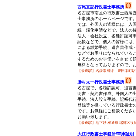
西尾直記行政書士事務所
名古屋市南区の行政書士西尾
士事務所のホームページです
では、外国人の皆様には、入
続・帰化申請などで、法人の
法人・会社設立、各種許認可
記帳などで、個人の皆様には
による離婚手続、遺言書作成
などでお困りになられている
するためのお手伝いをさせて
無料となっておりますので、
【最寄駅】名鉄常滑線 豊田本町駅
勝村太一行政書士事務所
名古屋で、各種許認可、遺言
明書・契約書作成、外国人の
手続、法人設立手続、記帳代
登録等を扱っている行政書士
です。お気軽にご相談くださ
お願い致します。
【最寄駅】地下鉄 桜通線 瑞穂区役
大江行政書士事務所/車庫証明