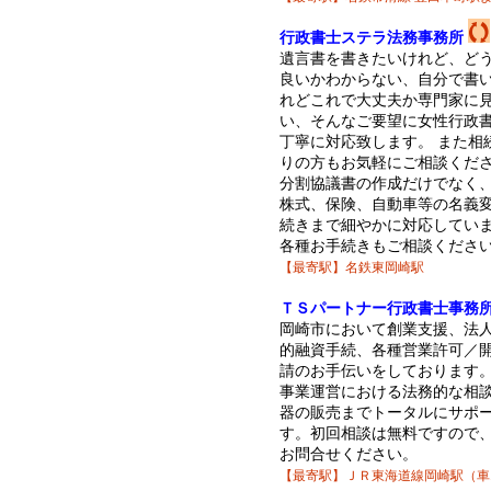
行政書士ステラ法務事務所
遺言書を書きたいけれど、ど
良いかわからない、自分で書
れどこれで大丈夫か専門家に
い、そんなご要望に女性行政
丁寧に対応致します。 また相
りの方もお気軽にご相談くだ
分割協議書の作成だけでなく
株式、保険、自動車等の名義
続きまで細やかに対応してい
各種お手続きもご相談くださ
【最寄駅】名鉄東岡崎駅
ＴＳパートナー行政書士事務
岡崎市において創業支援、法
的融資手続、各種営業許可／
請のお手伝いをしております
事業運営における法務的な相
器の販売までトータルにサポ
す。初回相談は無料ですので
お問合せください。
【最寄駅】ＪＲ東海道線岡崎駅（車