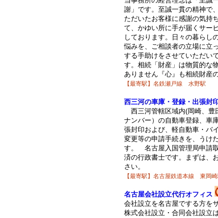
当事務所の経営理念は「至誠
謝」です。至誠一貫の精神で
ただいたお客様に感謝の気持
て、かゆい所に手が届くサー
しております。日々の暮らし
悩みを、ご相談者の立場に立
する手助けをさせていただい
す。相続「財産」は物質的な
ありません『心』も相続財産
【最寄駅】名鉄瀬戸線 水野駅
西三河の車庫・登録・出張封
西三河管轄区域内(岡崎、豊
ナンバー）の自動車登録、車
張封印および、軽自動車・バ
変更等の申請手続きを、うけ
す。 名古屋入国管理局申請
済の行政書士です。まずは、
さい。
【最寄駅】名古屋鉄道本線 東岡崎
名古屋会社設立代行オフィス
会社設立を名古屋でする方を
株式会社設立・合同会社設立