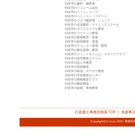
刈谷市の歯科・歯医者
刈谷市のリフォーム会社
刈谷市のペットショップ
刈谷市のペンション・コテージ
刈谷市のゴルフ練習場・ショップ
刈谷市の水泳教室・スイミングスクール
刈谷市のダンススクール教室
刈谷市のフラメンコ教室
刈谷市の柔道教室・道場
刈谷市の剣道教室・道場
刈谷市のテコンドー道場・教室
刈谷市の拳法道場・教室
刈谷市のフィットネスジム・スポーツクラブ
刈谷市の語学教室スクール
刈谷市の話し方教室
刈谷市の茶道教室
刈谷市の歌謡・カラオケ教室
刈谷市の手芸教室センター
刈谷市の将棋教室クラブ
刈谷市の陶芸教室
刈谷市の絵画・美術教室
行政書士事務所検索
TOP ｜
免責事
Copyright(C) since 2007
事務所