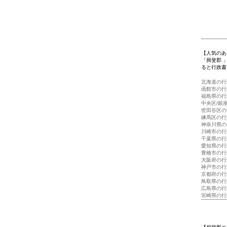
【人気のあ
「揖斐郡 
ると行政書
北海道の行
函館市の行
福島県の行
中央区/銀
世田谷区の
練馬区の行
神奈川県の
川崎市の行
千葉県の行
愛知県の行
豊橋市の行
大阪府の行
神戸市の行
京都府の行
鳥取県の行
広島県の行
宮崎県の行