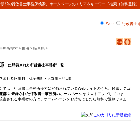
揖斐郡
の
行政書士事務所検索
、ホームページのエリア＆キーワード検索（無料登録）
Web
行政書士.
事務所検索
>
東海
>
岐阜県
>
郡
に登録された行政書士事務所一覧
含まれる区町村：揖斐川町 - 大野町 - 池田町
ジでは、行政書士事務所検索に登録されているWebサイトのうち、検索カテゴ
斐郡 に登録された行政書士事務所
のホームページをリストアップしていま
該当される事業者の方は、ホームページをお持ちでしたら無料で登録できま
このカゴリに新規登録