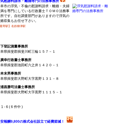
浮気慰謝料請求・離婚専門の法務事務所
岐阜市の浮気・不倫の慰謝料請求・離婚・夫婦
円満を専門にしている行政書士ＴＯＭＯ法務事
務所です。自社調査部門がありますので浮気の
証拠収集もお任せ下さい。
最寄駅】名鉄柳津駅
山下登記測量事務所
岐阜県揖斐郡揖斐川町三輪１５７－１
森廣幸行政書士事務所
岐阜県揖斐郡池田町六之井１４２０－１
山本末男事務所
岐阜県揖斐郡大野町大字黒野１３１－８
松浦昌勝司法書士事務所
岐阜県揖斐郡大野町大字黒野１１１５－１
 - 6 ( 6 件中 )
安報酬9,800の株式会社設立で経費節減！