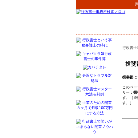
行政書士
揖斐
揖斐郡
に
このペー
リー：
揖
す。（※
す。）