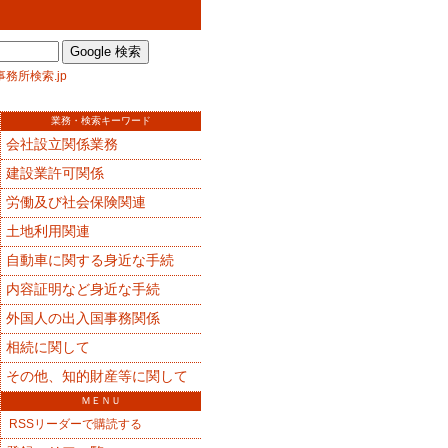
事務所検索.jp
業務・検索キーワード
会社設立関係業務
建設業許可関係
労働及び社会保険関連
土地利用関連
自動車に関する身近な手続
内容証明など身近な手続
外国人の出入国事務関係
相続に関して
その他、知的財産等に関して
ＭＥＮＵ
RSSリーダーで購読する