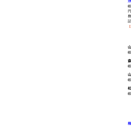
【
1
格