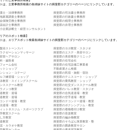
リアの士業事務所検索】
トは、士業事務所検索の各姉妹サイトの揖斐郡カテゴリーのページにリンクしています。
護士・法律事務所
揖斐郡の司法書士事務所
地家屋調査士事務所
揖斐郡の行政書士事務所
会保険労務士事務所
揖斐郡の税理士事務所
認会計士事務所
揖斐郡の弁理士事務所
小企業診断士・経営コンサルタント
リアのスポット検索】
トは、エリアスポット検索各姉妹サイトの揖斐郡カテゴリーのページにリンクしています。
盤浴ストーンスパ
揖斐郡のヨガ教室・スタジオ
ラクゼーションマッサージ
揖斐郡のエステ・美容サロン
容室ヘアサロン
揖斐郡の美容整形クリニック
科・歯医者
揖斐郡の住宅会社
フォーム会社
揖斐郡の住宅設備工事業者
ットショップ
不動産屋さん検索
ンション・コテージ
揖斐郡の民宿・旅館・宿坊
ルフ練習場・ショップ
揖斐郡のテニスコート・ショップ
泳教室・スイミングスクール
揖斐郡の乗馬教室・ショップ
ンススクール教室
揖斐郡の社交ダンススクール教室
ラメンコ教室
揖斐郡のバレエ教室・スタジオ
道教室・道場
揖斐郡の合気道道場・教室
道教室・道場
揖斐郡の空手道場・教室
コンドー道場・教室
揖斐郡のテコンドー道場・教室
法道場・教室
揖斐郡のボクシングジム・教室
ィットネスジム・スポーツクラブ
揖斐郡の着物着付け教室
学教室スクール
揖斐郡の音楽教室
し方教室
揖斐郡の編み物教室
道教室
揖斐郡のそろばん珠算教室・塾
謡・カラオケ教室
揖斐郡の囲碁教室サロン
芸教室センター
揖斐郡の書道習字教室