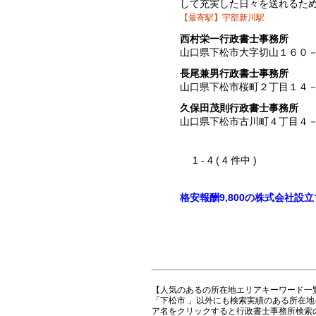
して充実した日々を送れるた
【最寄駅】宇部新川駅
西村栄一行政書士事務所
山口県下松市大字切山１６０
長尾兼男行政書士事務所
山口県下松市桜町２丁目１４
久保田茂則行政書士事務所
山口県下松市古川町４丁目４
1 - 4 ( 4 件中 )
格安報酬9,800の株式会社設
【人気のあるの所在地エリアキーワード一
「下松市 」以外にも検索実績のある所在
ア名をクリックすると行政書士事務所検索