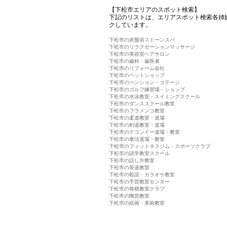
【下松市エリアのスポット検索】
下記のリストは、エリアスポット検索各姉
クしています。
下松市の岩盤浴ストーンスパ
下松市のリラクゼーションマッサージ
下松市の美容室ヘアサロン
下松市の歯科・歯医者
下松市のリフォーム会社
下松市のペットショップ
下松市のペンション・コテージ
下松市のゴルフ練習場・ショップ
下松市の水泳教室・スイミングスクール
下松市のダンススクール教室
下松市のフラメンコ教室
下松市の柔道教室・道場
下松市の剣道教室・道場
下松市のテコンドー道場・教室
下松市の拳法道場・教室
下松市のフィットネスジム・スポーツクラブ
下松市の語学教室スクール
下松市の話し方教室
下松市の茶道教室
下松市の歌謡・カラオケ教室
下松市の手芸教室センター
下松市の将棋教室クラブ
下松市の陶芸教室
下松市の絵画・美術教室