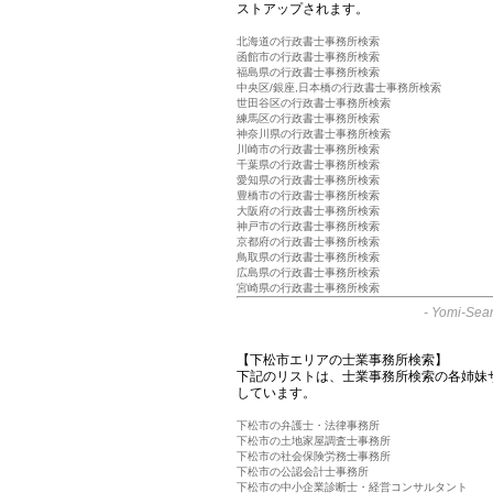
ストアップされます。
北海道の行政書士事務所検索
函館市の行政書士事務所検索
福島県の行政書士事務所検索
中央区/銀座,日本橋の行政書士事務所検索
世田谷区の行政書士事務所検索
練馬区の行政書士事務所検索
神奈川県の行政書士事務所検索
川崎市の行政書士事務所検索
千葉県の行政書士事務所検索
愛知県の行政書士事務所検索
豊橋市の行政書士事務所検索
大阪府の行政書士事務所検索
神戸市の行政書士事務所検索
京都府の行政書士事務所検索
鳥取県の行政書士事務所検索
広島県の行政書士事務所検索
宮崎県の行政書士事務所検索
-
Yomi-Sear
【下松市エリアの士業事務所検索】
下記のリストは、士業事務所検索の各姉妹
しています。
下松市の弁護士・法律事務所
下松市の土地家屋調査士事務所
下松市の社会保険労務士事務所
下松市の公認会計士事務所
下松市の中小企業診断士・経営コンサルタント