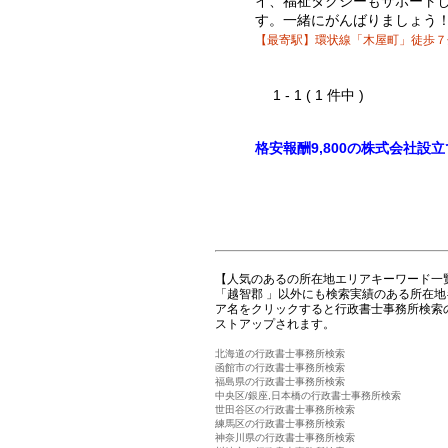
イ、福祉タクシーもサポート
す。一緒にがんばりましょう
【最寄駅】環状線「木屋町」徒歩７
1 - 1 ( 1 件中 )
格安報酬9,800の株式会社設
【人気のあるの所在地エリアキーワード一
「越智郡 」以外にも検索実績のある所在
ア名をクリックすると行政書士事務所検索
ストアップされます。
北海道の行政書士事務所検索
函館市の行政書士事務所検索
福島県の行政書士事務所検索
中央区/銀座,日本橋の行政書士事務所検索
世田谷区の行政書士事務所検索
練馬区の行政書士事務所検索
神奈川県の行政書士事務所検索