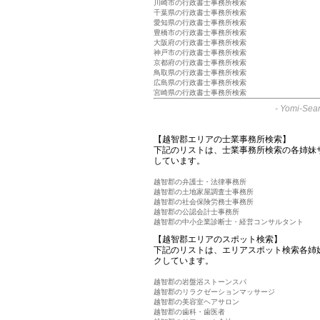
川崎市の行政書士事務所検索
千葉県の行政書士事務所検索
愛知県の行政書士事務所検索
豊橋市の行政書士事務所検索
大阪府の行政書士事務所検索
神戸市の行政書士事務所検索
京都府の行政書士事務所検索
鳥取県の行政書士事務所検索
広島県の行政書士事務所検索
宮崎県の行政書士事務所検索
-
Yomi-Sear
【越智郡エリアの士業事務所検索】
下記のリストは、士業事務所検索の各姉妹
しています。
越智郡の弁護士・法律事務所
越智郡の土地家屋調査士事務所
越智郡の社会保険労務士事務所
越智郡の公認会計士事務所
越智郡の中小企業診断士・経営コンサルタント
【越智郡エリアのスポット検索】
下記のリストは、エリアスポット検索各姉
クしています。
越智郡の岩盤浴ストーンスパ
越智郡のリラクゼーションマッサージ
越智郡の美容室ヘアサロン
越智郡の歯科・歯医者