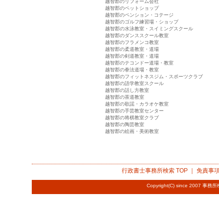
越智郡のリフォーム会社
越智郡のペットショップ
越智郡のペンション・コテージ
越智郡のゴルフ練習場・ショップ
越智郡の水泳教室・スイミングスクール
越智郡のダンススクール教室
越智郡のフラメンコ教室
越智郡の柔道教室・道場
越智郡の剣道教室・道場
越智郡のテコンドー道場・教室
越智郡の拳法道場・教室
越智郡のフィットネスジム・スポーツクラブ
越智郡の語学教室スクール
越智郡の話し方教室
越智郡の茶道教室
越智郡の歌謡・カラオケ教室
越智郡の手芸教室センター
越智郡の将棋教室クラブ
越智郡の陶芸教室
越智郡の絵画・美術教室
行政書士事務所検索
TOP ｜
免責事
Copyright(C) since 2007
事務所