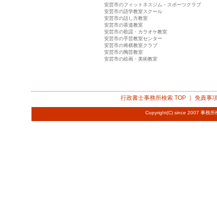
安芸市のフィットネスジム・スポーツクラブ
安芸市の語学教室スクール
安芸市の話し方教室
安芸市の茶道教室
安芸市の歌謡・カラオケ教室
安芸市の手芸教室センター
安芸市の将棋教室クラブ
安芸市の陶芸教室
安芸市の絵画・美術教室
行政書士事務所検索
TOP ｜
免責事
Copyright(C) since 2007
事務所