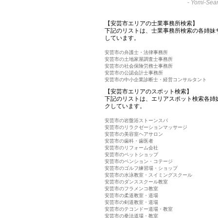
-
Yomi-Sear
【安芸市エリアの士業事務所検索】
下記のリストは、士業事務所検索の各姉妹
しています。
安芸市の弁護士・法律事務所
安芸市の土地家屋調査士事務所
安芸市の社会保険労務士事務所
安芸市の公認会計士事務所
安芸市の中小企業診断士・経営コンサルタント
【安芸市エリアのスポット検索】
下記のリストは、エリアスポット検索各姉
クしています。
安芸市の岩盤浴ストーンスパ
安芸市のリラクゼーションマッサージ
安芸市の美容室ヘアサロン
安芸市の歯科・歯医者
安芸市のリフォーム会社
安芸市のペットショップ
安芸市のペンション・コテージ
安芸市のゴルフ練習場・ショップ
安芸市の水泳教室・スイミングスクール
安芸市のダンススクール教室
安芸市のフラメンコ教室
安芸市の柔道教室・道場
安芸市の剣道教室・道場
安芸市のテコンドー道場・教室
安芸市の拳法道場・教室