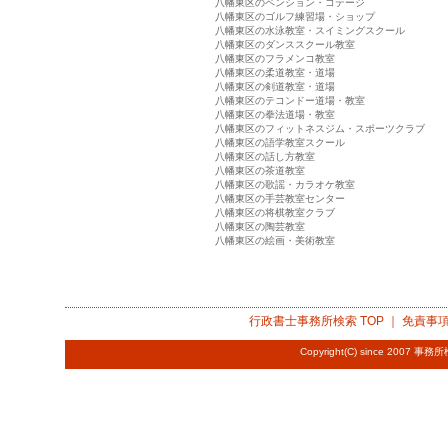
八幡東区のペンション・コテージ
八幡東区のゴルフ練習場・ショップ
八幡東区の水泳教室・スイミングスクール
八幡東区のダンススクール教室
八幡東区のフラメンコ教室
八幡東区の柔道教室・道場
八幡東区の剣道教室・道場
八幡東区のテコンドー道場・教室
八幡東区の拳法道場・教室
八幡東区のフィットネスジム・スポーツクラブ
八幡東区の語学教室スクール
八幡東区の話し方教室
八幡東区の茶道教室
八幡東区の歌謡・カラオケ教室
八幡東区の手芸教室センター
八幡東区の将棋教室クラブ
八幡東区の陶芸教室
八幡東区の絵画・美術教室
行政書士事務所検索
TOP ｜
免責事
Copyright(C) since 2007
事務所