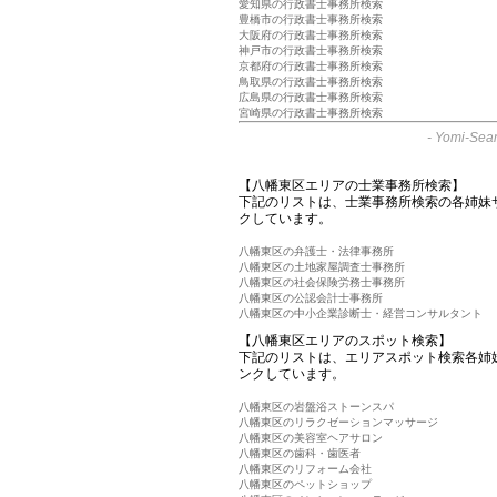
愛知県の行政書士事務所検索
豊橋市の行政書士事務所検索
大阪府の行政書士事務所検索
神戸市の行政書士事務所検索
京都府の行政書士事務所検索
鳥取県の行政書士事務所検索
広島県の行政書士事務所検索
宮崎県の行政書士事務所検索
-
Yomi-Sear
【八幡東区エリアの士業事務所検索】
下記のリストは、士業事務所検索の各姉妹
クしています。
八幡東区の弁護士・法律事務所
八幡東区の土地家屋調査士事務所
八幡東区の社会保険労務士事務所
八幡東区の公認会計士事務所
八幡東区の中小企業診断士・経営コンサルタント
【八幡東区エリアのスポット検索】
下記のリストは、エリアスポット検索各姉
ンクしています。
八幡東区の岩盤浴ストーンスパ
八幡東区のリラクゼーションマッサージ
八幡東区の美容室ヘアサロン
八幡東区の歯科・歯医者
八幡東区のリフォーム会社
八幡東区のペットショップ